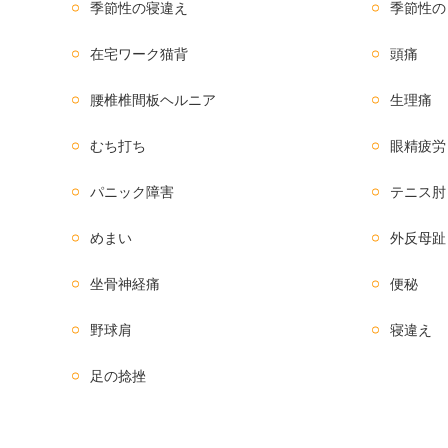
季節性の寝違え
季節性の
在宅ワーク猫背
頭痛
腰椎椎間板ヘルニア
生理痛
むち打ち
眼精疲労
パニック障害
テニス肘
めまい
外反母趾
坐骨神経痛
便秘
野球肩
寝違え
足の捻挫