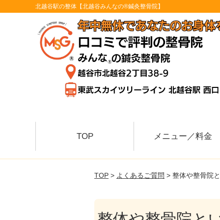
北越谷駅の整体【北越谷みんなの®鍼灸整骨院】
TOP
メニュー／料金
TOP
>
よくあるご質問
> 整体や整骨院
整体や整骨院と