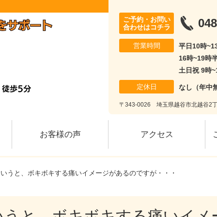
ご予約・お問い
048
合わせはコチラ
営業時間
平日10時~
16時~19時
土日祝 9時~
定休日
なし（年中
〒343-0026 埼玉県越谷市北越谷2丁
お客様の声
アクセス
というと、ボキボキする痛いイメージがあるのですが・・・
いうと、ボキボキする痛いイメ