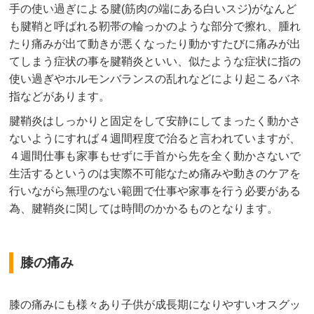
手の使い過ぎによる腱(筋肉の端にある白いスジ)がなんど
も腱鞘と呼ばれる靭帯の輪っかのような部分で擦れ、腫れ
たり痛みが出て動きが悪くなったり動かすたびに痛みが出
てしまう症状の事を腱鞘炎といい、似たような症状に指の
使い過ぎやホルモンバランスの乱れなどにより起こるバネ
指などがあります。
腱鞘炎はしっかりと固定をして安静にしてまったく動かさ
ないようにすれば４週間程度で治ると言われていますが、
４週間仕事も家事もせずに手首から先を全く動かさないで
生活するというのは実際不可能なため痛みや動きのケアを
行いながら無理のない範囲で仕事や家事を行う必要がある
為、腱鞘炎に関しては時間のかかるものとなります。
膝の痛み
膝の痛みにも様々あり子供が成長期になりやすいオスグッ