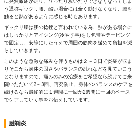
に突然激痛が走り、立ったり歩いたりできなくなってしま
う通称ギックリ腰、酷い場合には全く動けなくなり、腰を
触ると熱があるように感じる時もあります。
ギックリ腰は腰の捻挫と言われている為、熱がある場合に
はしっかりとアイシング(冷やす事)をし包帯やテーピング
で固定し、安静にしたうえで周囲の筋肉を緩めて負担を減
らしていきます。
このような急激な痛みを伴うものは２～３日で炎症が収ま
りそこから身体の固さやバランスの乱れなどを見ていこう
となりますので、痛みのみの治療をご希望なら続けてご来
院いただいて2～3回、再発防止、身体のバランスのケアを
続けるなら最終的に１週間に一回か2週間に一回のペース
でケアしていく事をお伝えしています。
腱鞘炎