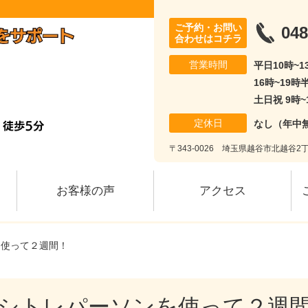
ご予約・お問い
048
合わせはコチラ
営業時間
平日10時~
16時~19時
土日祝 9時~
定休日
なし（年中
〒343-0026 埼玉県越谷市北越谷2丁
お客様の声
アクセス
を使って２週間！
シトレパーソンを使って２週