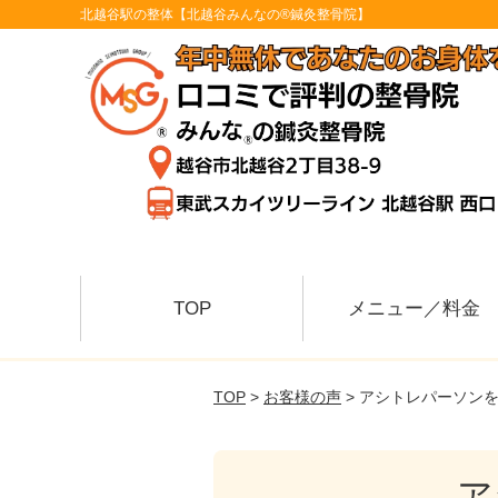
北越谷駅の整体【北越谷みんなの®鍼灸整骨院】
TOP
メニュー／料金
TOP
>
お客様の声
> アシトレパーソン
ア