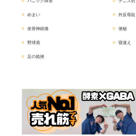
パニック障害
テニス肘
めまい
外反母趾
坐骨神経痛
便秘
野球肩
寝違え
足の捻挫