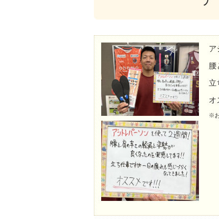
ア
腰
立
オ
※