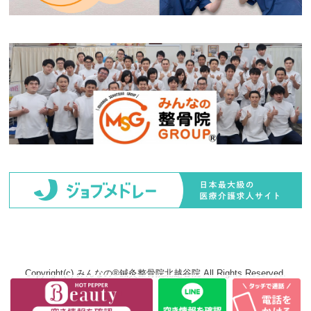
Copyright(c) みんなの®鍼灸整骨院北越谷院 All Rights Reserved.