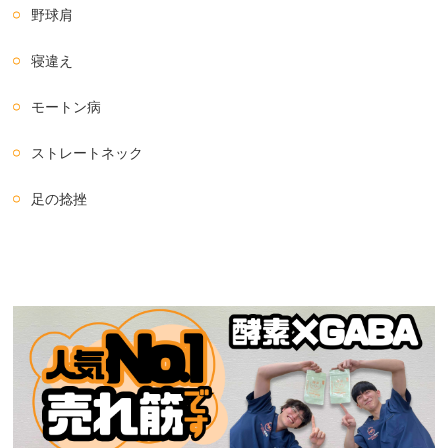
野球肩
寝違え
モートン病
ストレートネック
足の捻挫