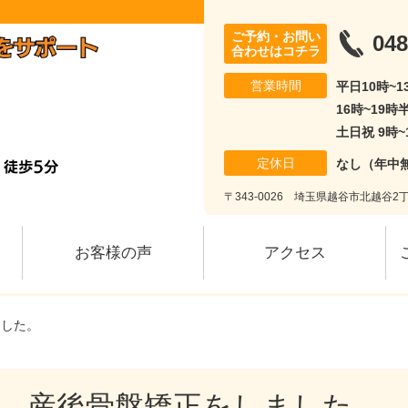
ご予約・お問い
048
合わせはコチラ
営業時間
平日10時~
16時~19時
土日祝 9時~
定休日
なし（年中
〒343-0026 埼玉県越谷市北越谷2丁
お客様の声
アクセス
ました。
産後骨盤矯正をしました。