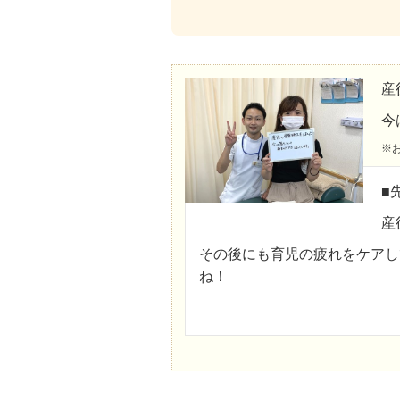
産
今
※
■
産
その後にも育児の疲れをケアし
ね！