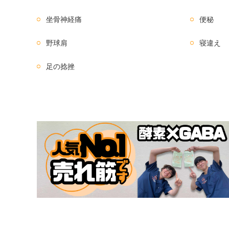
坐骨神経痛
便秘
野球肩
寝違え
足の捻挫