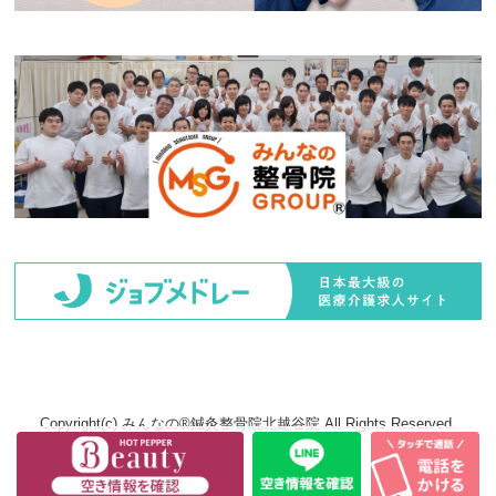
Copyright(c) みんなの®鍼灸整骨院北越谷院 All Rights Reserved.