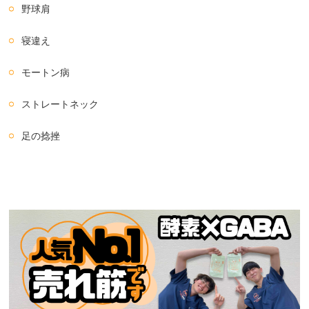
野球肩
寝違え
モートン病
ストレートネック
足の捻挫