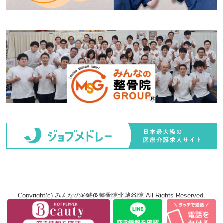
Copyright(c) みんなの®鍼灸整骨院北越谷院 All Rights Reserved.