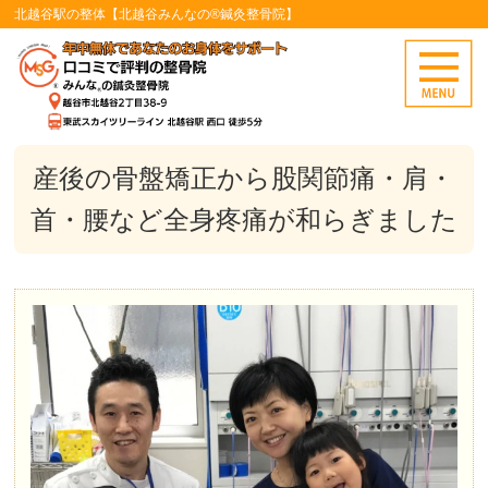
北越谷駅の整体【北越谷みんなの®鍼灸整骨院】
産後の骨盤矯正から股関節痛・肩・
首・腰など全身疼痛が和らぎました