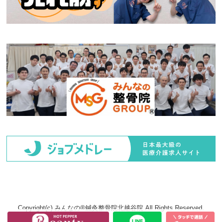
Copyright(c) みんなの®鍼灸整骨院北越谷院 All Rights Reserved.