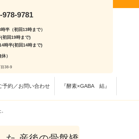
-978-9781
13時半（初回13時まで）
半(初回19時まで)
14時半(初回14時まで)
無休）
目38-9
ご予約／お問い合わせ
『酵素×GABA 結』
た。
た 産後の骨盤矯