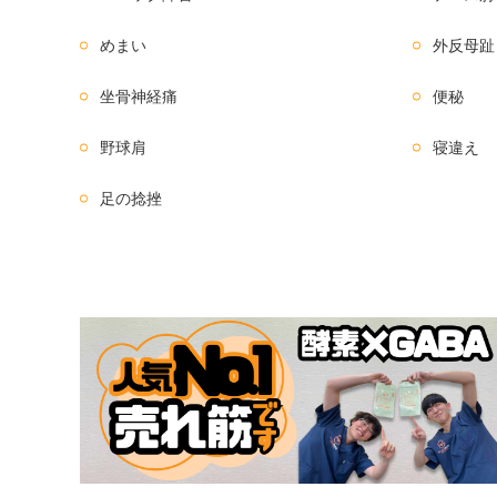
めまい
外反母趾
坐骨神経痛
便秘
野球肩
寝違え
足の捻挫