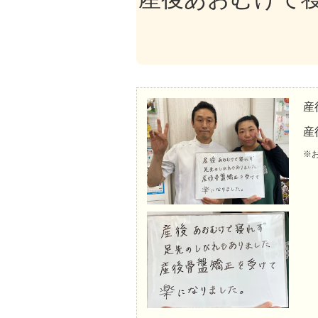
産
産
※