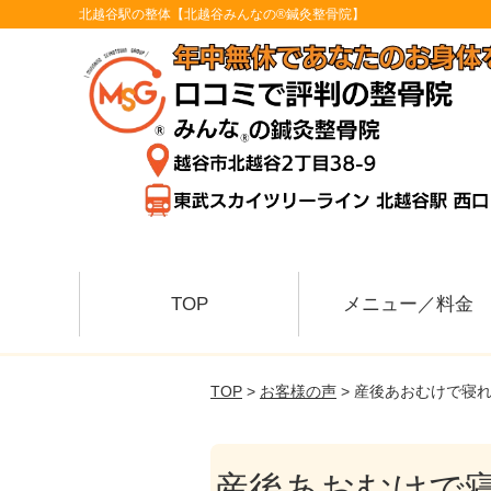
北越谷駅の整体【北越谷みんなの®鍼灸整骨院】
TOP
メニュー／料金
TOP
>
お客様の声
> 産後あおむけで寝
産後あおむけで