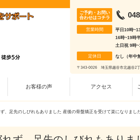
ご予約・お問い
048
合わせはコチラ
営業時間
平日10時~
16時~19時
土日祝 9時~
定休日
なし（年中
〒343-0026 埼玉県越谷市北越谷2丁
お客様の声
アクセス
れず、足先のしびれもありました 産後の骨盤矯正を受けて楽になりまし
寝れず、足先のしびれもありまし